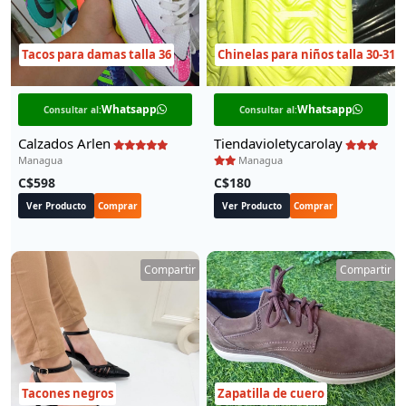
Tacos para damas talla 36
Chinelas para niños talla 30-31
Whatsapp
Whatsapp
Consultar al:
Consultar al:
Calzados Arlen
Tiendavioletycarolay
Managua
Managua
C$598
C$180
Ver Producto
Comprar
Ver Producto
Comprar
Compartir
Compartir
Tacones negros
Zapatilla de cuero