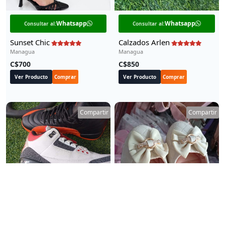
Whatsapp
Whatsapp
Consultar al:
Consultar al:
Sunset Chic
Calzados Arlen
Managua
Managua
C$700
C$850
Ver Producto
Comprar
Ver Producto
Comprar
Compartir
Compartir
Zapatos Jordan
Sapatos para damas talla 35
Whatsapp
Whatsapp
Consultar al:
Consultar al: