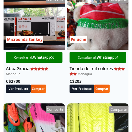
Microonda Sankey
Peluche
Whatsapp
Whatsapp
Consultar al:
Consultar al:
AbbaGracia
Tienda de mil colores
Managua
Managua
C$2700
C$203
Ver Producto
Comprar
Ver Producto
Comprar
Compartir
Compartir