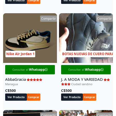
Ver Producto
Comprar
Ver Producto
Comprar
Compartir
Compartir
Nike Air Jordan 1
BOTAS NUEVAS DE CUERO PARA
Whatsapp
Whatsapp
Consultar al:
Consultar al:
AbbaGracia
J. A MODA Y VARIEDAD
Managua
Ciudad sandino
C$500
C$500
Ver Producto
Comprar
Ver Producto
Comprar
Compartir
Compartir