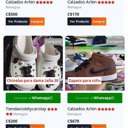
Calzados Arlen
Calzados Arlen
Managua
Managua
C$500
C$170
Ver Producto
Comprar
Ver Producto
Comprar
Compartir
Compartir
Chinelas para dama talla 39
Zapato para niño
Whatsapp
Whatsapp
Consultar al:
Consultar al:
Tiendavioletycarolay
Calzados Arlen
Managua
Managua
C$200
C$678